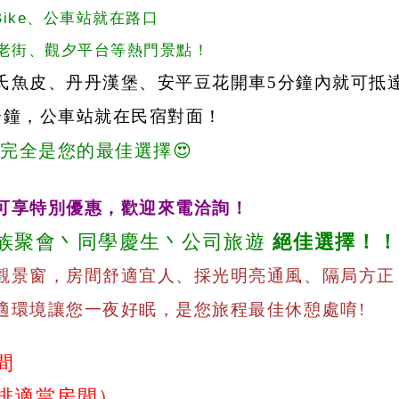
uBike、公車站就在路口
老街、觀夕平台等熱門景點！
氏魚皮、丹丹漢堡、安平豆花開車
5
分鐘內就可抵
分鐘，公車站就在民宿對面！
，完全是您的最佳選擇
😍
可享特別優惠，歡迎來電洽詢！
族聚會丶同學慶生丶公司旅遊
絕佳選擇！！
觀景窗，房間舒適宜人、採光明亮通風、隔局方正
適環境讓您一夜好眠，是您旅程最佳休憩處唷
!
間
排適當房間）