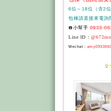
6位～18位（含2
包棟請直接來電詢
☎️
小幫手
0933-06
Line ID
：
@672mo
Wechat：
amy093306