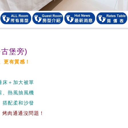
古堡旁)
、更有質感！
睡床＋加大被單
涼、熱風抽風機
，搭配柔和沙發
將、烤肉通通沒問題！