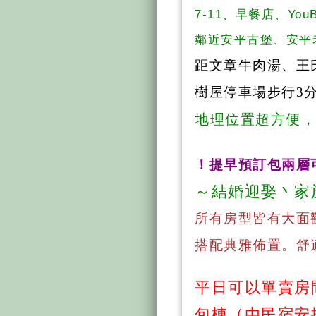
7-11、早餐店、Yo
鄰近安平古堡、安平
距文章牛肉湯、王
樹屋停車場步行
3
地理位置超方便
！提早預訂包兩層
～結婚迎娶丶家
所有房型皆有大面
搭配典雅佈置。舒
平日可以單賣房
包棟（由民宿安