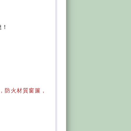
達！
，防火材質窗簾，