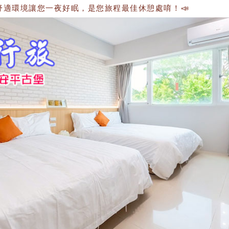
環境讓您一夜好眠，是您旅程最佳休憩處唷！📣