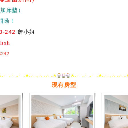
位加床墊）
問呦！
3-242
詹小姐
hxh
3242
現有房型