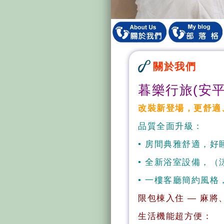
關於我們
暮樂行旅(安平
改裝新登場，更舒適
品質全面升級：
• 房間典雅舒適，好
• 全新浴室設備，（
• 一樓客廳簡約風格
限包棟入住 — 麻
生活機能超方便：